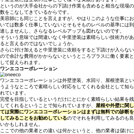
というのが大手会社からの下請け作業も含めると相当な現場の
数をこなしてきているからです。
美容師にも同じことを言えますが、やはりこのような仕事にお
いては数多く仕事していないとそもそものレベルの基準には到
達しませんし、さらなるレベルアップも図れないのです。
そういう意味では間違いなく中里塗装は素晴らしい技術力があ
ると言えるのではないでしょうか。
さらに付け加えると中里塗装に依頼をすると下請けが入らない
ので余計な費用がかからないというところプラスに働く要素と
して捉えられます。
ワンエココーポレーション
ワンエココーポレーションは外壁塗装、水回り、屋根塗装とい
うようなところで素晴らしい対応をしてくれる会社として知ら
れています。
完璧を目指しているというだけにとにかく素晴らしい結果を残
してくれるということで知られていますが、
屋根や外壁に関し
ては実際にワンエココーポレーションはまずは無料での診断を
してみることをお勧めしている
のでそれを利用してみるのも良
いかもしれません。
ここでの他の業者との違いは何かというと、他の業者は儲けに