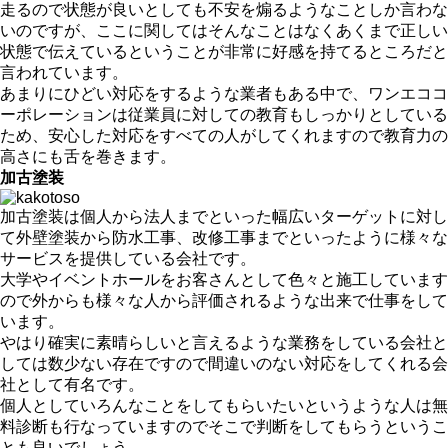
走るので状態が良いとしても不安を煽るようなことしか言わな
いのですが、ここに関してはそんなことはなくあくまで正しい
状態で伝えているということが非常に好感を持てるところだと
言われています。
あまりにひどい対応をするような業者もある中で、ワンエココ
ーポレーションは従業員に対しての教育もしっかりとしている
ため、安心した対応をすべての人がしてくれますので教育力の
高さにも舌を巻きます。
加古塗装
加古塗装は個人から法人までといった幅広いターゲットに対し
て外壁塗装から防水工事、改修工事までといったように様々な
サービスを提供している会社です。
大学やイベントホールをお客さんとして色々と施工しています
ので外からも様々な人から評価されるような出来で仕事をして
います。
やはり確実に素晴らしいと言えるような業務をしている会社と
しては数少ない存在ですので間違いのない対応をしてくれる会
社として有名です。
個人としていろんなことをしてもらいたいというような人は無
料診断も行なっていますのでそこで判断をしてもらうというこ
とも良いでしょう。