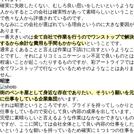
確実に失敗したくない、むしろ良い思いをしたいというような
人からするとこの会社は確実性があって素晴らしいということ
で色々な人から評価されているのです。
ちなみにこの会社が選ばれている理由というのに大きな要因が
あります。
一番大きいのは
全て自社で作業を行うのでワンストップで解決
するから余計な費用も手間もかからない
ということです。
通常よくあることと言えば作業は下請けに出すというようなこ
とですし、それによりコミュニケーション不足で良いものとは
程遠いことが起こったりするものですが、彩アートライフでは
全てワンストップで行なっているためそのようなことはありま
せん。
昭塗
街のペンキ屋として身近な存在でありたい、そういう願いを元
に仕事をしている企業集団
がいます。
それは昭塗というところですが、プライドを持ってしっかりと
仕事をしているので安心して良い内容の成果を出しています。
完璧に素晴らしいと言えるような作業はなかなかできないもの
ですが、ここに関しては会社全体として良い内容の仕事をした
いというような願いを持っているため確実に１つ１つの仕事を